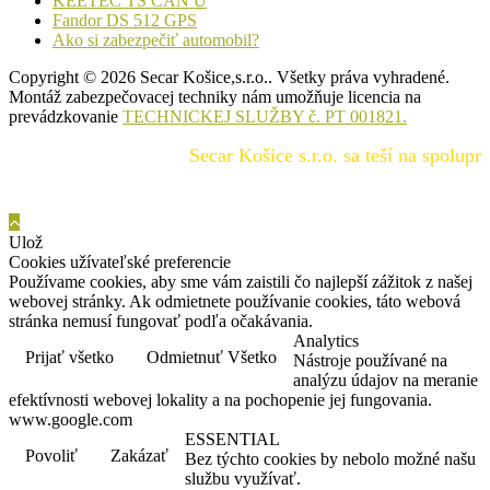
KEETEC TS CAN U
Fandor DS 512 GPS
Ako si zabezpečiť automobil?
Copyright © 2026 Secar Košice,s.r.o.. Všetky práva vyhradené.
Montáž zabezpečovacej techniky nám umožňuje licencia na
prevádzkovanie
TECHNICKEJ SLUŽBY č. PT 001821.
Secar Košice s.r.o. sa teší na spoluprácu
Ulož
Cookies užívateľské preferencie
Používame cookies, aby sme vám zaistili čo najlepší zážitok z našej
webovej stránky. Ak odmietnete používanie cookies, táto webová
stránka nemusí fungovať podľa očakávania.
Analytics
Prijať všetko
Odmietnuť Všetko
Nástroje používané na
analýzu údajov na meranie
efektívnosti webovej lokality a na pochopenie jej fungovania.
www.google.com
ESSENTIAL
Povoliť
Zakázať
Bez týchto cookies by nebolo možné našu
službu využívať.