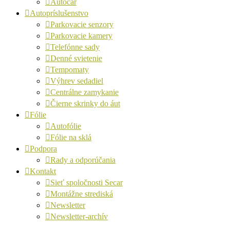
Autocar
Autopríslušenstvo
Parkovacie senzory
Parkovacie kamery
Telefónne sady
Denné svietenie
Tempomaty
Výhrev sedadiel
Centrálne zamykanie
Čierne skrinky do áut
Fólie
Autofólie
Fólie na sklá
Podpora
Rady a odporúčania
Kontakt
Sieť spoločnosti Secar
Montážne strediská
Newsletter
Newsletter-archív