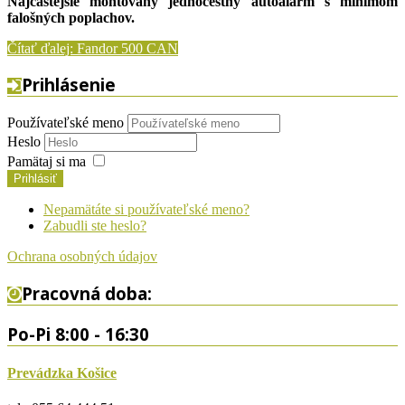
Najčastejšie montovaný jednocestný autoalarm s minimom
falošných poplachov.
Čítať ďalej: Fandor 500 CAN
Prihlásenie
Používateľské meno
Heslo
Pamätaj si ma
Prihlásiť
Nepamätáte si používateľské meno?
Zabudli ste heslo?
Ochrana osobných údajov
Pracovná doba:
Po-Pi 8:00 - 16:30
Prevádzka Košice