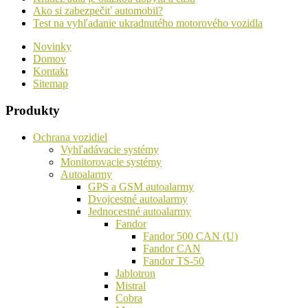
Ako si zabezpečiť automobil?
Test na vyhľadanie ukradnutého motorového vozidla
Novinky
Domov
Kontakt
Sitemap
Produkty
Ochrana vozidiel
Vyhľadávacie systémy
Monitorovacie systémy
Autoalarmy
GPS a GSM autoalarmy
Dvojcestné autoalarmy
Jednocestné autoalarmy
Fandor
Fandor 500 CAN (U)
Fandor CAN
Fandor TS-50
Jablotron
Mistral
Cobra