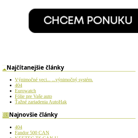
Najčítanejšie články
Výnimočné veci... ...výnimočný systém.
404
Eurowatch
Fólie pre Vaše auto
Ťažné zariadenia AutoHak
Najnovšie články
404
Fandor 500 CAN