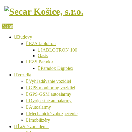
Menu
Budovy
EZS Jablotron
JABLOTRON 100
Oasis
EZS Paradox
Paradox Digiplex
Vozidlá
Vyhľadávanie vozidiel
GPS monitoring vozidiel
GPS-GSM autoalarmy
Dvojcestné autoalarmy
Autoalarmy
Mechanické zabezpečenie
Imobilizéry
Ťažné zariadenia