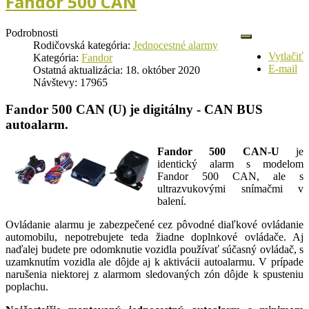
Fandor 500 CAN
Podrobnosti
Rodičovská kategória:
Jednocestné alarmy
Vytlačiť
Kategória:
Fandor
E-mail
Ostatná aktualizácia: 18. október 2020
Návštevy: 17965
Fandor 500 CAN (U) je digitálny - CAN BUS
autoalarm.
Fandor 500 CAN-U
je
identický alarm s modelom
Fandor 500 CAN, ale s
ultrazvukovými snímačmi v
balení.
Ovládanie alarmu je zabezpečené cez pôvodné diaľkové ovládanie
automobilu, nepotrebujete teda žiadne doplnkové ovládače. Aj
naďalej budete pre odomknutie vozidla používať súčasný ovládač, s
uzamknutím vozidla ale dôjde aj k aktivácii autoalarmu. V prípade
narušenia niektorej z alarmom sledovaných zón dôjde k spusteniu
poplachu.