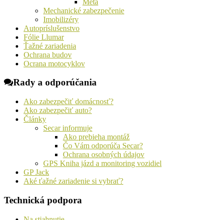
Meta
Mechanické zabezpečenie
Imobilizéry
Autopríslušenstvo
Fólie Llumar
Ťažné zariadenia
Ochrana budov
Ocrana motocyklov
Rady a odporúčania
Ako zabezpečiť domácnosť?
Ako zabezpečiť auto?
Články
Secar informuje
Ako prebieha montáž
Čo Vám odporúča Secar?
Ochrana osobných údajov
GPS Kniha jázd a monitoring vozidiel
GP Jack
Aké ťažné zariadenie si vybrať?
Technická podpora
Na stiahnutie