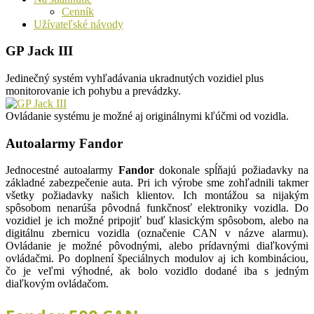
Cenník
Užívateľské návody
GP Jack III
Jedinečný systém vyhľadávania ukradnutých vozidiel plus
monitorovanie ich pohybu a prevádzky.
Ovládanie systému je možné aj originálnymi kľúčmi od vozidla.
Autoalarmy Fandor
Jednocestné autoalarmy
Fandor
dokonale spĺňajú požiadavky na
základné zabezpečenie auta. Pri ich výrobe sme zohľadnili takmer
všetky požiadavky našich klientov. Ich montážou sa nijakým
spôsobom nenarúša pôvodná funkčnosť elektroniky vozidla. Do
vozidiel je ich možné pripojiť buď klasickým spôsobom, alebo na
digitálnu zbernicu vozidla (označenie CAN v názve alarmu).
Ovládanie je možné pôvodnými, alebo prídavnými diaľkovými
ovládačmi. Po doplnení špeciálnych modulov aj ich kombináciou,
čo je veľmi výhodné, ak bolo vozidlo dodané iba s jedným
diaľkovým ovládačom.