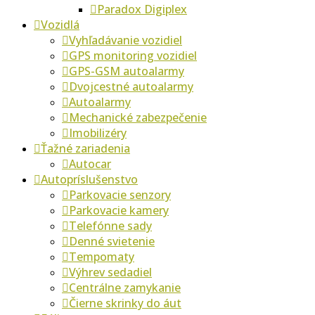
Paradox Digiplex
Vozidlá
Vyhľadávanie vozidiel
GPS monitoring vozidiel
GPS-GSM autoalarmy
Dvojcestné autoalarmy
Autoalarmy
Mechanické zabezpečenie
Imobilizéry
Ťažné zariadenia
Autocar
Autopríslušenstvo
Parkovacie senzory
Parkovacie kamery
Telefónne sady
Denné svietenie
Tempomaty
Výhrev sedadiel
Centrálne zamykanie
Čierne skrinky do áut