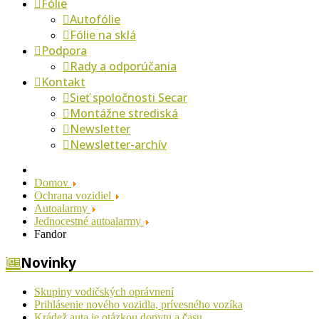
Fólie
Autofólie
Fólie na sklá
Podpora
Rady a odporúčania
Kontakt
Sieť spoločnosti Secar
Montážne strediská
Newsletter
Newsletter-archív
Domov
Ochrana vozidiel
Autoalarmy
Jednocestné autoalarmy
Fandor
Novinky
Skupiny vodičských oprávnení
Prihlásenie nového vozidla, prívesného vozíka
Krádež auta je otázkou dopytu a času