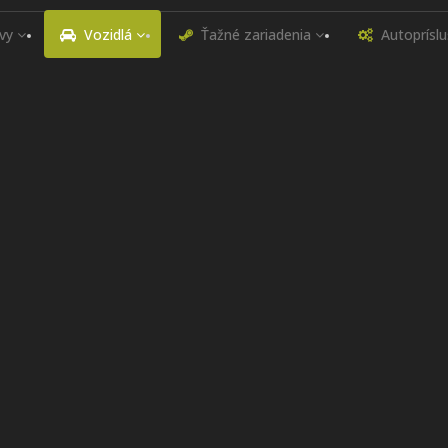
vy
Vozidlá
Ťažné zariadenia
Autoprísl