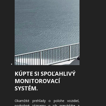
KÚPTE SI SPOĽAHLIVÝ
MONITOROVACÍ
SYSTÉM.
Okamžité prehľady o polohe vozidiel,
podrobné záznamy o ich prevádzke a