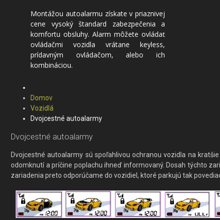
Montážou autoalarmu získate v priaznivej
cene vysoký štandard zabezpečenia a
komfortu obsluhy. Alarm môžete ovládať
ovládačmi vozidla vrátane keyless,
prídavným ovládačom, alebo ich
kombináciou.
Domov
Vozidlá
Dvojcestné autoalarmy
Dvojcestné autoalarmy
Dvojcestné autoalarmy sú spoľahlivou ochranou vozidla na kratšie 
odomknutí a príčine poplachu ihneď informovaný. Dosah týchto zaria
zariadenia preto odporúčame do vozidiel, ktoré parkujú tak povedia