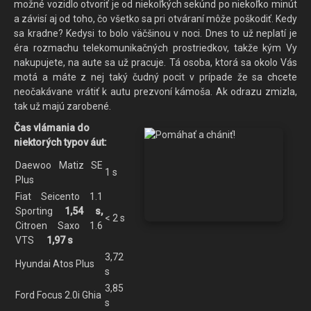
možné vozidlo otvoriť je od niekoľkých sekúnd po niekoľko minút
a závisí aj od toho, čo všetko sa pri otváraní môže poškodiť. Kedy
sa kradne? Kedysi to bolo väčšinou v noci. Dnes to už neplatí je
éra rozmachu telekomunikačných prostriedkov, takže kým Vy
nakupujete, na aute sa už pracuje. Tá osoba, ktorá sa okolo Vás
motá a máte z nej taký čudný pocit v prípade že sa chcete
neočakávane vrátiť k autu prezvoní kámoša. Ak odrazu zmizla,
tak už majú zarobené.
Čas vlámania do
niektorých typov áut:
Daewoo Matiz SE
1 s
Plus
Fiat Seicento 1.1
Sporting
1,54 s,
< 2 s
Citroen Saxo 1.6
VTS
1,97 s
3,72
Hyundai Atos Plus
s
3,85
Ford Focus 2.0i Ghia
s