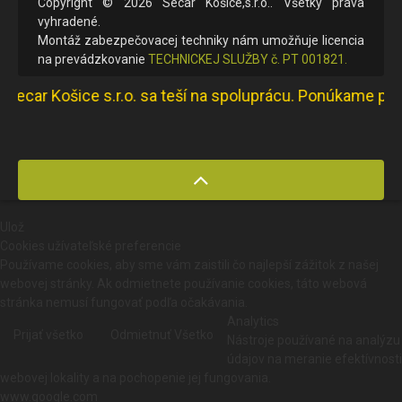
Copyright © 2026 Secar Košice,s.r.o.. Všetky práva
vyhradené.
Montáž zabezpečovacej techniky nám umožňuje licencia
na prevádzkovanie
TECHNICKEJ SLUŽBY č. PT 001821.
 Košice s.r.o. sa teší na spoluprácu. Ponúkame produkty
Ulož
Cookies užívateľské preferencie
Používame cookies, aby sme vám zaistili čo najlepší zážitok z našej
webovej stránky. Ak odmietnete používanie cookies, táto webová
stránka nemusí fungovať podľa očakávania.
Analytics
Prijať všetko
Odmietnuť Všetko
Nástroje používané na analýzu
údajov na meranie efektívnosti
webovej lokality a na pochopenie jej fungovania.
www.google.com