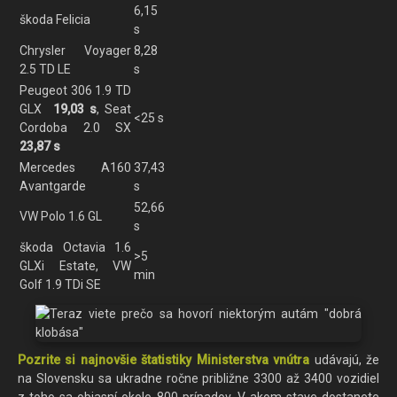
6,15
škoda Felicia
s
Chrysler Voyager
8,28
2.5 TD LE
s
Peugeot 306 1.9 TD
GLX
19,03 s
, Seat
<25 s
Cordoba 2.0 SX
23,87 s
Mercedes A160
37,43
Avantgarde
s
52,66
VW Polo 1.6 GL
s
škoda Octavia 1.6
>5
GLXi Estate, VW
min
Golf 1.9 TDi SE
Pozrite si najnovšie štatistiky Ministerstva vnútra
udávajú, že
na Slovensku sa ukradne ročne približne 3300 až 3400 vozidiel