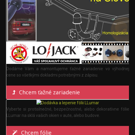
Dodáme Vám a namontujeme ťažné zariadenie vo výhodnej
cene so všetkými dokladmi potrebnými z zápisu.
Chcem ťažné zariadenie
Vyberte si protislnečné, bezpečnostné, alebo dekoratívne fólie
LLumar na sklá vašich okien v aute, alebo budove.
Chcem fólie