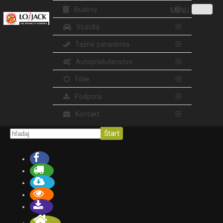
Budovy
MENU
Vozidlá
Ťažné zariadenia
Autopríslušenstvo
Fólie
Podpora
Kontakt
Štart