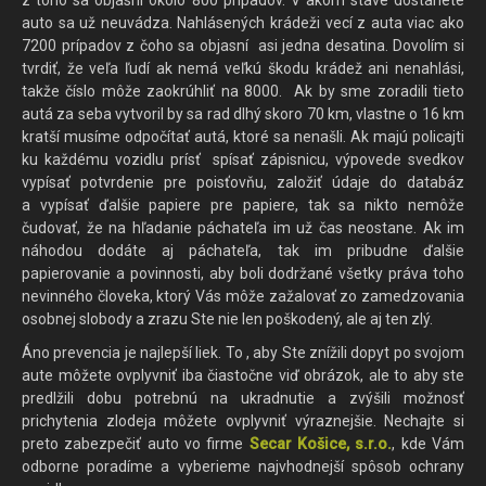
z toho sa objasní okolo 800 prípadov. V akom stave dostanete
auto sa už neuvádza. Nahlásených krádeži vecí z auta viac ako
7200 prípadov z čoho sa objasní asi jedna desatina. Dovolím si
tvrdiť, že veľa ľudí ak nemá veľkú škodu krádež ani nenahlási,
takže číslo môže zaokrúhliť na 8000. Ak by sme zoradili tieto
autá za seba vytvoril by sa rad dlhý skoro 70 km, vlastne o 16 km
kratší musíme odpočítať autá, ktoré sa nenašli. Ak majú policajti
ku každému vozidlu prísť spísať zápisnicu, výpovede svedkov
vypísať potvrdenie pre poisťovňu, založiť údaje do databáz
a vypísať ďalšie papiere pre papiere, tak sa nikto nemôže
čudovať, že na hľadanie páchateľa im už čas neostane. Ak im
náhodou dodáte aj páchateľa, tak im pribudne ďalšie
papierovanie a povinnosti, aby boli dodržané všetky práva toho
nevinného človeka, ktorý Vás môže zažalovať zo zamedzovania
osobnej slobody a zrazu Ste nie len poškodený, ale aj ten zlý.
Áno prevencia je najlepší liek. To , aby Ste znížili dopyt po svojom
aute môžete ovplyvniť iba čiastočne viď obrázok, ale to aby ste
predlžili dobu potrebnú na ukradnutie a zvýšili možnosť
prichytenia zlodeja môžete ovplyvniť výraznejšie. Nechajte si
preto zabezpečiť auto vo firme
Secar Košice, s.r.o.
, kde Vám
odborne poradíme a vyberieme najvhodnejší spôsob ochrany