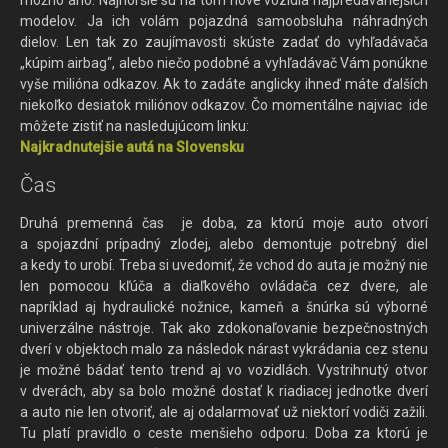
modelov. Ja ich volám pojazdná samoobsluha náhradných
dielov. Len tak zo zaujímavosti skúste zadať do vyhľadávača
„kúpim airbag“, alebo niečo podobné a vyhľadávač Vám ponúkne
vyše milióna odkazov. Ak to zadáte anglicky ihneď máte ďalších
niekoľko desiatok miliónov odkazov. Čo momentálne najviac ide
môžete zistiť na nasledujúcom linku:
Najkradnutejšie autá na Slovensku
Čas
Druhá premenná čas je doba, za ktorú moje auto otvorí
a spojazdní prípadný zlodej, alebo demontuje potrebný diel
a kedy to urobí. Treba si uvedomiť, že vchod do auta je možný nie
len pomocou kľúča a diaľkového ovládača cez dvere, ale
napríklad aj hydraulické nožnice, kameň a šnúrka sú výborné
univerzálne nástroje. Tak ako zdokonaľovanie bezpečnostných
dverí v objektoch malo za následok nárast vykrádania cez stenu
je možné bádať tento trend aj vo vozidlách. Vystrihnutý otvor
v dverách, aby sa bolo možné dostať k riadiacej jednotke dverí
a auto nie len otvoriť, ale aj odalarmovať už niektorí vodiči zažili.
Tu platí pravidlo o ceste menšieho odporu. Doba za ktorú je