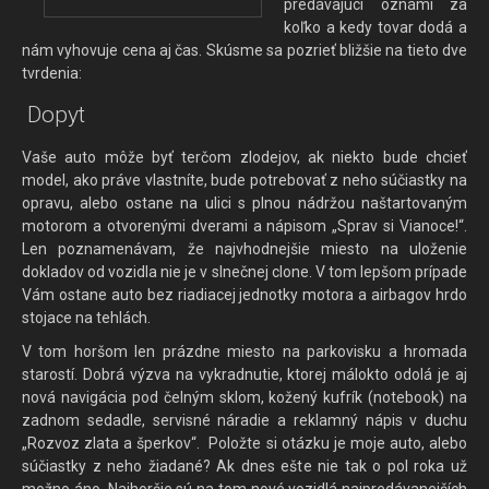
predávajúci oznámi za
koľko a kedy tovar dodá a
nám vyhovuje cena aj čas. Skúsme sa pozrieť bližšie na tieto dve
tvrdenia:
Dopyt
Vaše auto môže byť terčom zlodejov, ak niekto bude chcieť
model, ako práve vlastníte, bude potrebovať z neho súčiastky na
opravu, alebo ostane na ulici s plnou nádržou naštartovaným
motorom a otvorenými dverami a nápisom „Sprav si Vianoce!“.
Len poznamenávam, že najvhodnejšie miesto na uloženie
dokladov od vozidla nie je v slnečnej clone. V tom lepšom prípade
Vám ostane auto bez riadiacej jednotky motora a airbagov hrdo
stojace na tehlách.
V tom horšom len prázdne miesto na parkovisku a hromada
starostí. Dobrá výzva na vykradnutie, ktorej málokto odolá je aj
nová navigácia pod čelným sklom, kožený kufrík (notebook) na
zadnom sedadle, servisné náradie a reklamný nápis v duchu
„Rozvoz zlata a šperkov“. Položte si otázku je moje auto, alebo
súčiastky z neho žiadané? Ak dnes ešte nie tak o pol roka už
možno áno. Najhoršie sú na tom nové vozidlá najpredávanejších