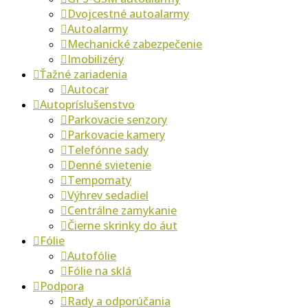
Dvojcestné autoalarmy
Autoalarmy
Mechanické zabezpečenie
Imobilizéry
Ťažné zariadenia
Autocar
Autopríslušenstvo
Parkovacie senzory
Parkovacie kamery
Telefónne sady
Denné svietenie
Tempomaty
Výhrev sedadiel
Centrálne zamykanie
Čierne skrinky do áut
Fólie
Autofólie
Fólie na sklá
Podpora
Rady a odporúčania