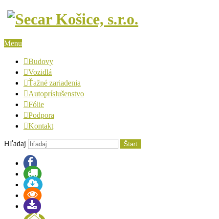
Menu
Budovy
Vozidlá
Ťažné zariadenia
Autopríslušenstvo
Fólie
Podpora
Kontakt
Hľadaj
Štart