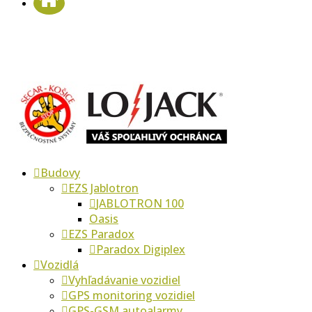
Budovy
EZS Jablotron
JABLOTRON 100
Oasis
EZS Paradox
Paradox Digiplex
Vozidlá
Vyhľadávanie vozidiel
GPS monitoring vozidiel
GPS-GSM autoalarmy