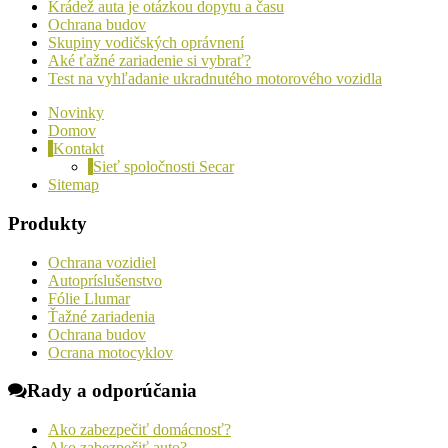
Krádež auta je otázkou dopytu a času
Ochrana budov
Skupiny vodičských oprávnení
Aké ťažné zariadenie si vybrať?
Test na vyhľadanie ukradnutého motorového vozidla
Novinky
Domov
Kontakt
Sieť spoločnosti Secar
Sitemap
Produkty
Ochrana vozidiel
Autopríslušenstvo
Fólie Llumar
Ťažné zariadenia
Ochrana budov
Ocrana motocyklov
Rady a odporúčania
Ako zabezpečiť domácnosť?
Ako zabezpečiť auto?