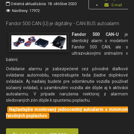
Ostatná aktualizácia: 18. október 2020
E-mail
Návštevy: 17972
Fandor 500 CAN (U) je digitálny - CAN BUS autoalarm.
Fandor 500 CAN-U
je
identický alarm s modelom
Fandor 500 CAN, ale s
ultrazvukovými snímačmi v
balení.
Ovládanie alarmu je zabezpečené cez pôvodné diaľkové
ovládanie automobilu, nepotrebujete teda žiadne doplnkové
ovládače. Aj naďalej budete pre odomknutie vozidla používať
súčasný ovládač, s uzamknutím vozidla ale dôjde aj k aktivácii
autoalarmu. V prípade narušenia niektorej z alarmom
sledovaných zón dôjde k spusteniu poplachu.
Najčastejšie montovaný jednocestný autoalarm s minimom
falošných poplachov.