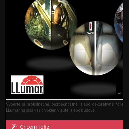
Vyberte si protislnečné, bezpečnostné, alebo dekoratívne fólie
LLumar na sklá vašich okien v aute, alebo budove.
Chcem fólie