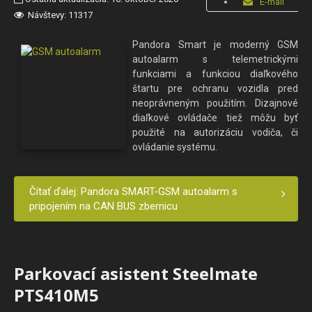
E-mail
Návštevy: 11317
Pandora Smart je moderný GSM
autoalarm s telemetrickými
funkciami a funkciou diaľkového
štartu pre ochranu vozidla pred
neoprávneným použitím. Dizajnové
diaľkové ovládače tiež môžu byť
použité na autorizáciu vodiča, či
ovládanie systému.
Čítať ďalej: Pandora SMART-GSM autoalarm s
pripojením na CAN BUS zbernicu
Parkovací asistent Steelmate
PTS410M5