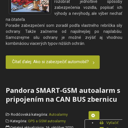
rozobrať jednotlivé spôsoby
zabezpečenia vozidla, popísať ich
výhody a nevýhody, ale výber nechať
na čitateľa.
Poradie zabezpečení som zoradil podľa vlastného rebríčka sily
ochrany. Takže začneme od najsilnejšej po najslabšiu.
Samozrejme silu ochrany je možné zvýšiť aj vhodnou
kombináciou viacerých typov nižších ochrán.
Čítať ďalej: Ako si zabezpečiť automobil?
Pandora SMART-GSM autoalarm s
pripojením na CAN BUS zbernicu
Rodičovská kategória:
Autoalarmy
Kategória:
GPS a GSM autoalarmy
Vytlačiť
Ostatná aktualizácia: 16. október 2020