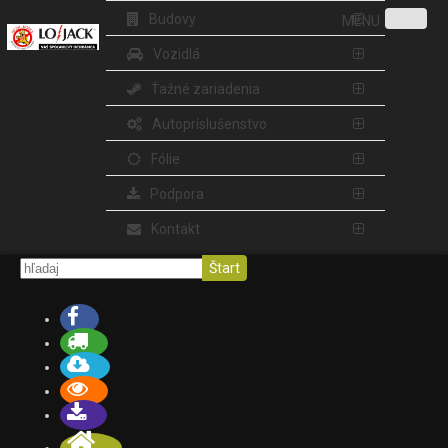
Budovy
MENU
Vozidlá
Ťažné zariadenia
Autopríslušenstvo
Fólie
Podpora
Kontakt
Štart