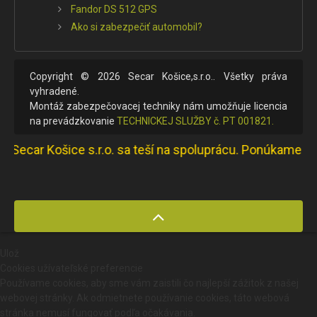
Fandor DS 512 GPS
Ako si zabezpečiť automobil?
Copyright © 2026 Secar Košice,s.r.o.. Všetky práva
vyhradené.
Montáž zabezpečovacej techniky nám umožňuje licencia
na prevádzkovanie
TECHNICKEJ SLUŽBY č. PT 001821.
car Košice s.r.o. sa teší na spoluprácu. Ponúkame produk
Ulož
Cookies užívateľské preferencie
Používame cookies, aby sme vám zaistili čo najlepší zážitok z našej
webovej stránky. Ak odmietnete používanie cookies, táto webová
stránka nemusí fungovať podľa očakávania.