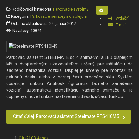
Rodičovská kategória:
Parkovacie systémy
Kategória:
Parkovacie senzory s displejom
Vytlačiť
Ostatná aktualizácia: 22. január 2017
E-mail
Návštevy: 10874
Parkovací asistent STEELMATE so 4 snímačmi a LED displejom
M5 s dvojfarebným ukazovateľom určený pre inštaláciu do
zadného nárazníka vozidla. Displej je určený pre montáž na
palubnú dosku alebo v hornej časti predného skla. Systém
obsahuje funkciu Antihook (ignorácia ťažného zariadenia
vozidla), automatickú identifikáciu vadného snímača a je
doplnený o nové funkcie nastavenia citlivosti, učiacu funkciu.
Čítať ďalej: Parkovací asistent Steelmate PTS410M5
CA-2103 Athos