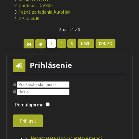
CarReport GV300
Ťažné zariadenia AutoHak
GP-Jack III
Strana 1 z 3
1
2
3
NASL.
KONIEC
Prihlásenie
Pamätaj si ma
Prihlásiť
Nepamätáte si používateľské meno?