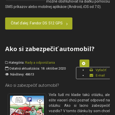
možné obshluhovať na diaľku pomocou
SMS príkazov alebo mobilnej aplikácie (Android, iOS od 7.0).
Čítať ďalej: Fandor DS 512 GPS
Ako si zabezpečiť automobil?
Kategória:
Rady a odporúčania
Ostatná aktualizácia: 18. október 2020
Vytlačiť
Návštevy: 48613
E-mail
Ako si zabezpečiť automobil?
Veľa ľudí mi kladie takú otázku, ale
ešte viacerí chcú poznať odpoveď na
otázku: Ako si lacno zabezpečiť
vozidlo? V tomto článku by som chcel