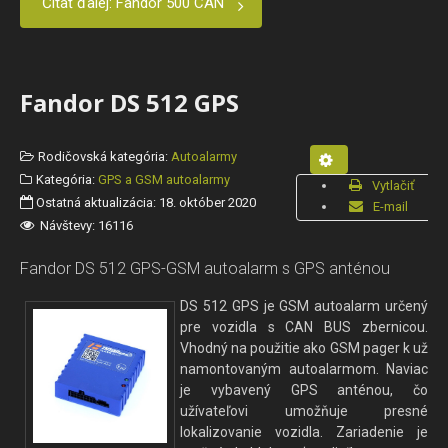
Čítať ďalej: Fandor 500 CAN
Fandor DS 512 GPS
Rodičovská kategória:
Autoalarmy
Kategória:
GPS a GSM autoalarmy
Vytlačiť
Ostatná aktualizácia: 18. október 2020
E-mail
Návštevy: 16116
Fandor DS 512 GPS-GSM autoalarm s GPS anténou
DS 512 GPS je GSM autoalarm určený
pre vozidla s CAN BUS zbernicou.
Vhodný na použitie ako GSM pager k už
namontovaným autoalarmom. Naviac
je vybavený GPS anténou, čo
užívateľovi umožňuje presné
lokalizovanie vozidla. Zariadenie je