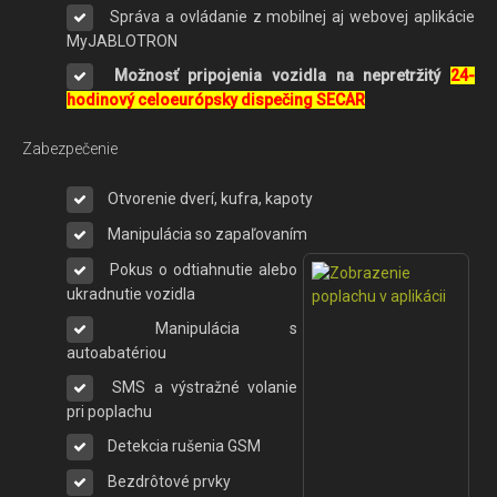
Správa a ovládanie z mobilnej aj webovej aplikácie
MyJABLOTRON
Možnosť pripojenia vozidla na nepretržitý
24-
hodinový celoeurópsky dispečing SECAR
Zabezpečenie
Otvorenie dverí, kufra, kapoty
Manipulácia so zapaľovaním
Pokus o odtiahnutie alebo
ukradnutie vozidla
Manipulácia s
autoabatériou
SMS a výstražné volanie
pri poplachu
Detekcia rušenia GSM
Bezdrôtové prvky