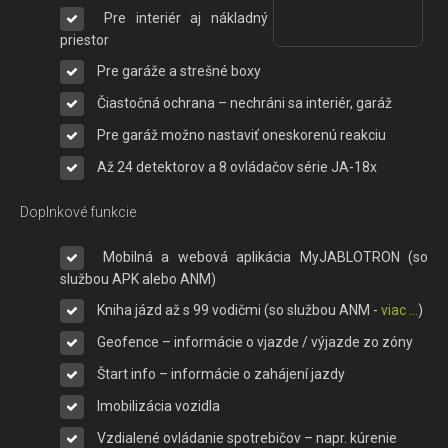
Pre interiér aj nákladný
priestor
Pre garáže a strešné boxy
Čiastočná ochrana – nechráni sa interiér, garáž
Pre garáž možno nastaviť oneskorenú reakciu
Až 24 detektorov a 8 ovládačov série JA-18x
Doplnkové funkcie
Mobilná a webová aplikácia MyJABLOTRON (so
službou APK alebo ANM)
Kniha jázd až s 99 vodičmi (so službou ANM -
viac ...
)
Geofence – informácie o vjazde / výjazde zo zóny
Štart info – informácie o zahájení jazdy
Imobilizácia vozidla
Vzdialené ovládanie spotrebičov – napr. kúrenie