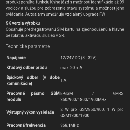
produkt ponúka funkciu Kniha jázd s možností identifikácie až 99
vodičov a službu pre zobrazenie stavu systému a možnost jeho
ovládania. Autoalarm umožňuje vzdialený upgrade FW.
SK verzia výrobku
Obsahuje predregistrovanú SIM kartu na zjednodušenú a hlavne
bezplatnú aktiváciu služieb v SR.
Technické parametre
Napájanie
12/24V DC (8 - 32V)
Kľudový odber prúdu
max. 20 mA
Špičkový odber (v dobe
1 A
komunikácie)
Pracovné pásmo GSM
E-GSM / GPRS
modulu
850/900/1800/1900MHz
2 W pro GSM850/900, 1 W pro
Výstupný výkon vysielača
GSM1800/1900
Pracovná frekvencia
868,1MHz