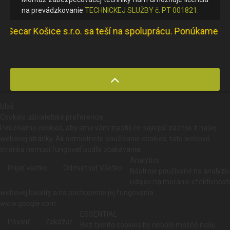
na prevádzkovanie
TECHNICKEJ SLUŽBY č. PT 001821.
car Košice s.r.o. sa teší na spoluprácu. Ponúkame produk
Ulož
Cookies užívateľské preferencie
Používame cookies, aby sme vám zaistili čo najlepší zážitok z našej
webovej stránky. Ak odmietnete používanie cookies, táto webová
stránka nemusí fungovať podľa očakávania.
Analytics
Prijať všetko
Odmietnuť Všetko
Nástroje používané na analýzu
údajov na meranie efektívnosti
webovej lokality a na pochopenie jej fungovania.
www.google.com
ESSENTIAL
Povoliť
Zakázať
Bez týchto cookies by nebolo možné našu