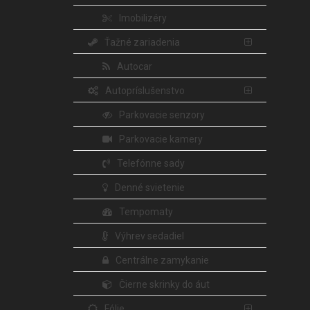
Imobilizéry
Ťažné zariadenia
Autocar
Autopríslušenstvo
Parkovacie senzory
Parkovacie kamery
Telefónne sady
Denné svietenie
Tempomaty
Výhrev sedadiel
Centrálne zamykanie
Čierne skrinky do áut
Fólie