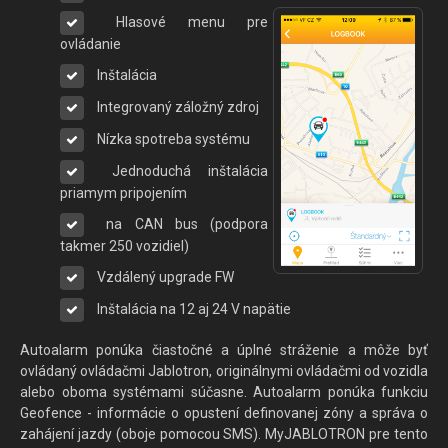
Hlasové menu pre
ovládanie
Inštalácia
Integrovaný záložný zdroj
Nízka spotreba systému
Jednoduchá inštalácia
priamym pripojením
na CAN bus (podpora
takmer 250 vozidiel)
Vzdálený upgrade FW
Inštalácia na 12 aj 24 V napätie
Autoalarm ponúka čiastočné a úplné stráženie a môže byť
ovládaný ovládačmi Jablotron, originálnymi ovládačmi od vozidla
alebo oboma systémami súčasne. Autoalarm ponúka funkciu
Geofence - informácie o opustení definovanej zóny a správa o
zahájení jazdy (oboje pomocou SMS). MyJABLOTRON pre tento