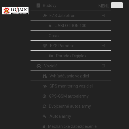
Budovy
MENU
EZS Jablotron
JABLOTRON 100
Oasis
EZS Paradox
Paradox Digiplex
Vozidlá
Vyhľadávanie vozidiel
GPS monitoring vozidiel
GPS-GSM autoalarmy
Dvojcestné autoalarmy
Autoalarmy
Mechanické zabezpečenie