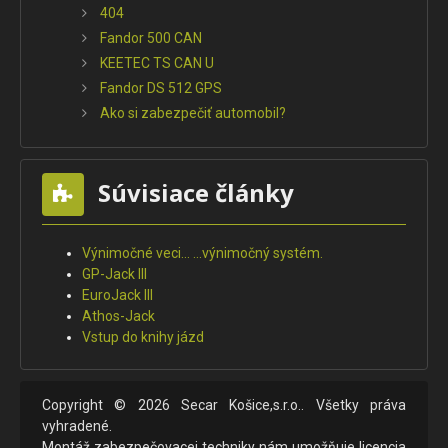
404
Fandor 500 CAN
KEETEC TS CAN U
Fandor DS 512 GPS
Ako si zabezpečiť automobil?
Súvisiace články
Výnimočné veci... ...výnimočný systém.
GP-Jack III
EuroJack III
Athos-Jack
Vstup do knihy jázd
Copyright © 2026 Secar Košice,s.r.o.. Všetky práva
vyhradené.
Montáž zabezpečovacej techniky nám umožňuje licencia