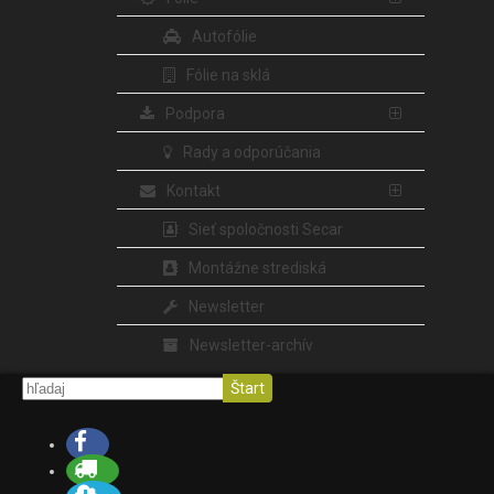
Autofólie
Fólie na sklá
Podpora
Rady a odporúčania
Kontakt
Sieť spoločnosti Secar
Montážne strediská
Newsletter
Newsletter-archív
Štart