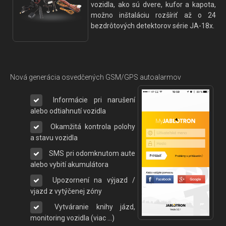
vozidla, ako sú dvere, kufor a kapota,
možno inštaláciu rozšíriť až o 24
bezdrôtových detektorov série JA-18x.
Nová generácia osvedčených GSM/GPS autoalarmov
Informácie pri narušení
alebo odtiahnutí vozidla
Okamžitá kontrola polohy
a stavu vozidla
SMS pri odomknutom aute
alebo vybití akumulátora
Upozornení na výjazd /
vjazd z vytýčenej zóny
Vytváranie knihy jázd,
monitoring vozidla (viac ...)