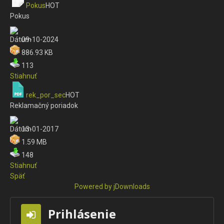
Pokus
HOT
Pokus
09-10-2024
886.93 KB
113
Stiahnuť
rek_por_sec
HOT
Reklamačný poriadok
13-01-2017
1.59 MB
148
Stiahnuť
Späť
Powered by jDownloads
Prihlásenie