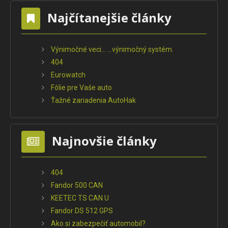
Najčítanejšie články
Výnimočné veci... ...výnimočný systém.
404
Eurowatch
Fólie pre Vaše auto
Ťažné zariadenia AutoHak
Najnovšie články
404
Fandor 500 CAN
KEETEC TS CAN U
Fandor DS 512 GPS
Ako si zabezpečiť automobil?