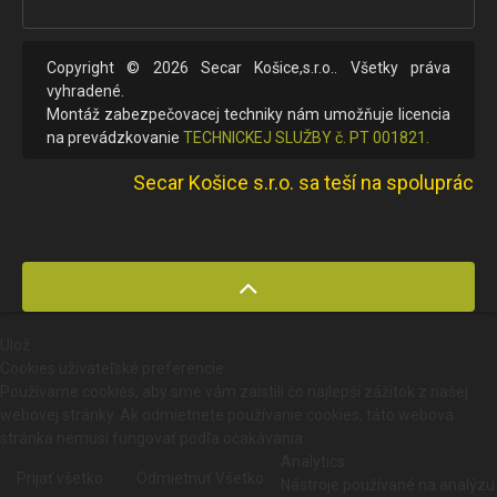
Copyright © 2026 Secar Košice,s.r.o.. Všetky práva
vyhradené.
Montáž zabezpečovacej techniky nám umožňuje licencia
na prevádzkovanie
TECHNICKEJ SLUŽBY č. PT 001821.
Secar Košice s.r.o. sa teší na spoluprácu. 
Ulož
Cookies užívateľské preferencie
Používame cookies, aby sme vám zaistili čo najlepší zážitok z našej
webovej stránky. Ak odmietnete používanie cookies, táto webová
stránka nemusí fungovať podľa očakávania.
Analytics
Prijať všetko
Odmietnuť Všetko
Nástroje používané na analýzu