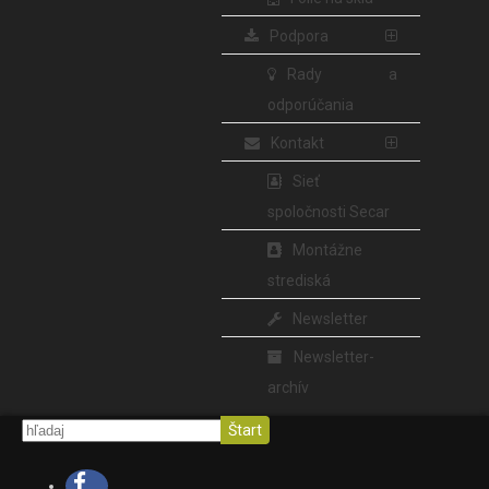
Podpora
Rady a
odporúčania
Kontakt
Sieť
spoločnosti Secar
Montážne
strediská
Newsletter
Newsletter-
archív
Štart