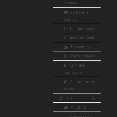
senzory
Parkovacie
kamery
Telefónne sady
Denné svietenie
Tempomaty
Výhrev sedadiel
Centrálne
zamykanie
Čierne skrinky
do áut
Fólie
Autofólie
Fólie na sklá