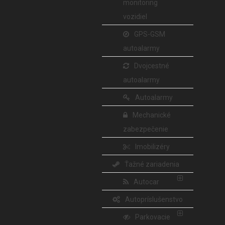
monitoring
vozidiel
GPS-GSM
autoalarmy
Dvojcestné
autoalarmy
Autoalarmy
Mechanické
zabezpečenie
Imobilizéry
Ťažné zariadenia
Autocar
Autopríslušenstvo
Parkovacie