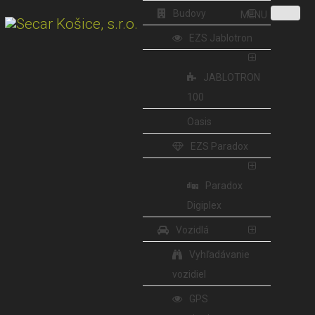
Budovy
MENU
EZS Jablotron
JABLOTRON
100
Oasis
EZS Paradox
Paradox
Digiplex
Vozidlá
Vyhľadávanie
vozidiel
GPS