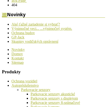
404-Page
404
Novinky
Aké ťažné zariadenie si vybrať?
Výnimočné veci... ...výnimočný systém.
Ochrana budov
GP-Jack
Skupiny vodičských oprávnení
Novinky
Domov
Kontakt
Sitemap
Produkty
Ochrana vozidiel
Autopríslušenstvo
Parkovacie senzory
Parkovacie senzory akustické
Parkovacie senzory s displejom
Parkovacie senzory 8-snímačové
Parkovacie kamery