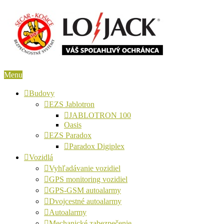
Menu
Budovy
EZS Jablotron
JABLOTRON 100
Oasis
EZS Paradox
Paradox Digiplex
Vozidlá
Vyhľadávanie vozidiel
GPS monitoring vozidiel
GPS-GSM autoalarmy
Dvojcestné autoalarmy
Autoalarmy
Mechanické zabezpečenie