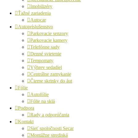
Imobilizéry
Ťažné zariadenia
Autocar
Autopríslušenstvo
Parkovacie senzory
Parkovacie kamery
Telefónne sady
Denné svietenie
Tempomaty
Výhrev sedadiel
Centrálne zamykanie
Čierne skrinky do áut
Fólie
Autofólie
Fólie na sklá
Podpora
Rady a odporúčania
Kontakt
Sieť spoločnosti Secar
Montážne strediská