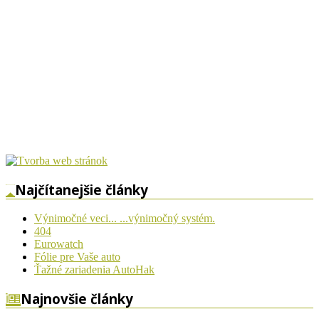
Najčítanejšie články
Výnimočné veci... ...výnimočný systém.
404
Eurowatch
Fólie pre Vaše auto
Ťažné zariadenia AutoHak
Najnovšie články