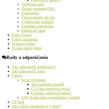
Telefónne sady
Denné svietenie-DRL
Tempomaty
Čierne skrinky do áut
Vyhrievanie sedadiel
Centrálne zamykania
Elektrické okná
Fólie Llumar
Ťažné zariadenia
Ochrana budov
Ocrana motocyklov
Rady a odporúčania
Ako zabezpečiť domácnosť?
Ako zabezpečiť auto?
Články
Secar informuje
Ako prebieha montáž
Čo Vám odporúča Secar?
Ochrana osobných údajov
GPS Kniha jázd a monitoring vozidiel
GP Jack
Aké ťažné zariadenie si vybrať?