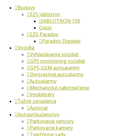
Budovy
EZS Jablotron
JABLOTRON 100
Oasis
EZS Paradox
Paradox Digiplex
Vozidlá
Vyhľadávanie vozidiel
GPS monitoring vozidiel
GPS-GSM autoalarmy
Dvojcestné autoalarmy
Autoalarmy
Mechanické zabezpečenie
Imobilizéry
Ťažné zariadenia
Autocar
Autopríslušenstvo
Parkovacie senzory
Parkovacie kamery
Telefónne sady