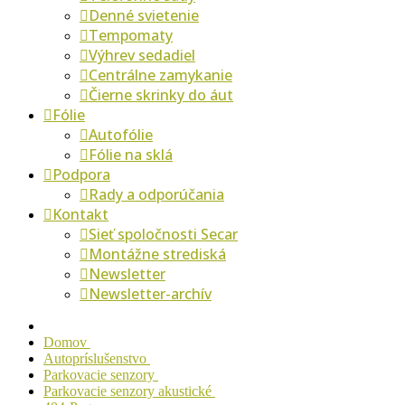
Denné svietenie
Tempomaty
Výhrev sedadiel
Centrálne zamykanie
Čierne skrinky do áut
Fólie
Autofólie
Fólie na sklá
Podpora
Rady a odporúčania
Kontakt
Sieť spoločnosti Secar
Montážne strediská
Newsletter
Newsletter-archív
Domov
Autopríslušenstvo
Parkovacie senzory
Parkovacie senzory akustické